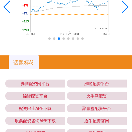
话题标签
券商配资网平台
涨啦配资平台
锦鲤配资平台
火牛网配资
配资巴士APP下载
聚赢盘配资平台
股票配资咨询APP下载
通牛配资官网