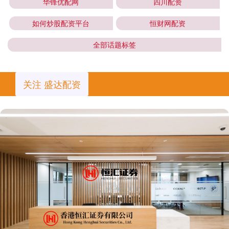
华锋优配网
四川配资
如何炒股配资平台
恒财网配资
全部话题标签
关注 盛达配资