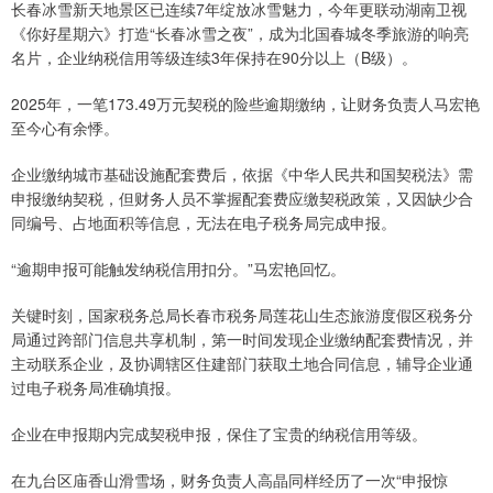
长春冰雪新天地景区已连续7年绽放冰雪魅力，今年更联动湖南卫视
《你好星期六》打造“长春冰雪之夜”，成为北国春城冬季旅游的响亮
名片，企业纳税信用等级连续3年保持在90分以上（B级）。
2025年，一笔173.49万元契税的险些逾期缴纳，让财务负责人马宏艳
至今心有余悸。
企业缴纳城市基础设施配套费后，依据《中华人民共和国契税法》需
申报缴纳契税，但财务人员不掌握配套费应缴契税政策，又因缺少合
同编号、占地面积等信息，无法在电子税务局完成申报。
“逾期申报可能触发纳税信用扣分。”马宏艳回忆。
关键时刻，国家税务总局长春市税务局莲花山生态旅游度假区税务分
局通过跨部门信息共享机制，第一时间发现企业缴纳配套费情况，并
主动联系企业，及协调辖区住建部门获取土地合同信息，辅导企业通
过电子税务局准确填报。
企业在申报期内完成契税申报，保住了宝贵的纳税信用等级。
在九台区庙香山滑雪场，财务负责人高晶同样经历了一次“申报惊