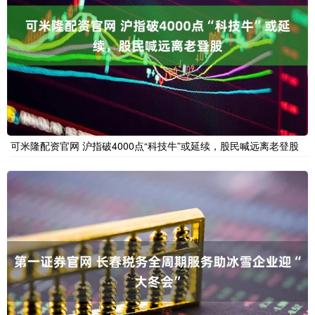
可米隆配资官网 沪指破4000点“科技牛”或延续，股民喊远离老登股