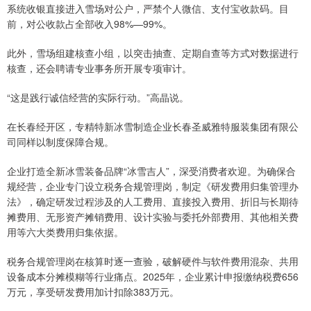
系统收银直接进入雪场对公户，严禁个人微信、支付宝收款码。目
前，对公收款占全部收入98%—99%。
此外，雪场组建核查小组，以突击抽查、定期自查等方式对数据进行
核查，还会聘请专业事务所开展专项审计。
“这是践行诚信经营的实际行动。”高晶说。
在长春经开区，专精特新冰雪制造企业长春圣威雅特服装集团有限公
司同样以制度保障合规。
企业打造全新冰雪装备品牌“冰雪吉人”，深受消费者欢迎。为确保合
规经营，企业专门设立税务合规管理岗，制定《研发费用归集管理办
法》，确定研发过程涉及的人工费用、直接投入费用、折旧与长期待
摊费用、无形资产摊销费用、设计实验与委托外部费用、其他相关费
用等六大类费用归集依据。
税务合规管理岗在核算时逐一查验，破解硬件与软件费用混杂、共用
设备成本分摊模糊等行业痛点。2025年，企业累计申报缴纳税费656
万元，享受研发费用加计扣除383万元。