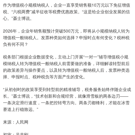
作为增值税小规模纳税人，企业一直享受销售额10万元以下免征增值
税、“六税两费”减半征收等税费优惠政策。“这是给企业创业发展的信
心。”聂士博说。
2026年，企业年销售额预计突破500万元，即将从小规模纳税人转为
增值税一般纳税人。发票种类如何选择？申报时点有何变化？税种税
负有何不同？
税务部门根据企业数据变化，主动上门开展“一对一”辅导增值税小规
模纳税人转为增值税一般纳税人前需要做的准备，详细解读转型前后
的政策差异与操作要点，以及转为增值税一般纳税人后，发票种类选
择、申报时点、税种税负等方面产生的变化。
“从初创时的政策享受到转型前的精准辅导，税务服务始终伴随企业成
长。”聂士博说，“技术创新和合规经营，就像滑雪板的两条边刃——
一条决定滑行速度，一条把控转弯方向。两条刃都锋利，才能在冰雪
赛道上行稳致远。”
来源：人民网
初审：吴井刚