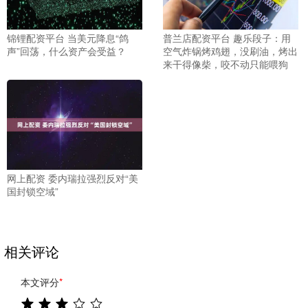
锦锂配资平台 当美元降息“鸽
普兰店配资平台 趣乐段子：用
声”回荡，什么资产会受益？
空气炸锅烤鸡翅，没刷油，烤出
来干得像柴，咬不动只能喂狗
网上配资 委内瑞拉强烈反对“美
国封锁空域”
相关评论
本文评分
*