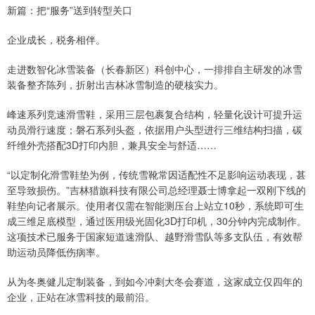
新篇：把“服务”送到转型关口
企业成长，税务相伴。
走进数智化冰雪装备（长春新区）科创中心，一排排自主研发的冰雪
装备整齐陈列，折射出吉林冰雪制造的硬核实力。
峰速系列竞速滑雪鞋，采用三层包裹复合结构，轻量化设计可提升运
动员滑行速度；磐石系列头盔，依据用户头型进行三维结构扫描，碳
纤维外壳搭配3D打印内胆，兼具安全与舒适……
“以定制化滑雪鞋垫为例，传统雪靴常因适配性不足影响运动表现，甚
至导致损伤。”吉林猎旗科技有限公司总经理聂士博拿起一双刚下线的
鞋垫向记者展示。使用者仅需在智能测压台上站立10秒，系统即可生
成三维足底模型，通过医用级光固化3D打印机，30分钟内完成制作。
这项技术已服务于国家短道速滑队、越野滑雪队等多支队伍，有效帮
助运动员降低伤病率。
从为冬奥健儿定制装备，到如今冲刺大冬会赛道，这家成立仅四年的
企业，正站在冰雪科技的最前沿。